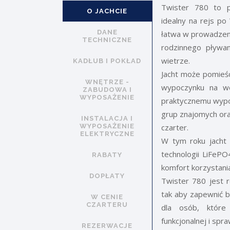
Twister 780 to p
O JACHCIE
idealny na rejs po 
DANE
łatwa w prowadzen
TECHNICZNE
rodzinnego pływan
wietrze.
KADŁUB I POKŁAD
Jacht może pomieśc
WNĘTRZE -
wypoczynku na wo
ZABUDOWA I
WYPOSAŻENIE
praktycznemu wypo
grup znajomych ora
INSTALACJA I
WYPOSAŻENIE
czarter.
ELEKTRYCZNE
W tym roku jacht
technologii LiFePO4
RABATY
komfort korzystania
DOPŁATY
Twister 780 jest 
tak aby zapewnić 
W CENIE
CZARTERU
dla osób, które
funkcjonalnej i spr
REZERWACJE