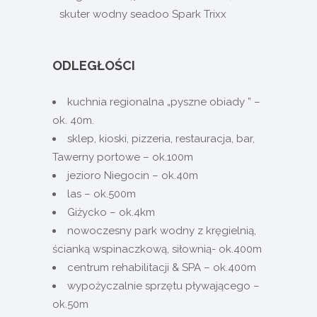
skuter wodny seadoo Spark Trixx
ODLEGŁOŚCI
kuchnia regionalna „pyszne obiady ” –
ok. 40m.
sklep, kioski, pizzeria, restauracja, bar,
Tawerny portowe – ok.100m
jezioro Niegocin – ok.40m
las – ok.500m
Giżycko – ok.4km
nowoczesny park wodny z kręgielnią,
ścianką wspinaczkową, siłownią- ok.400m
centrum rehabilitacji & SPA – ok.400m
wypożyczalnie sprzętu pływającego –
ok.50m