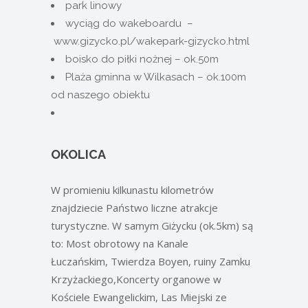
park linowy
wyciąg do wakeboardu –
www.gizycko.pl/wakepark-gizycko.html
boisko do piłki nożnej – ok.50m
Plaża gminna w Wilkasach – ok.100m
od naszego obiektu
OKOLICA
W promieniu kilkunastu kilometrów
znajdziecie Państwo liczne atrakcje
turystyczne. W samym Giżycku (ok.5km) są
to:
Most obrotowy
na Kanale
Łuczańskim,
Twierdza Boyen,
ruiny
Zamku
Krzyżackiego
,
Koncerty organowe
w
Kościele Ewangelickim,
Las Miejski
ze