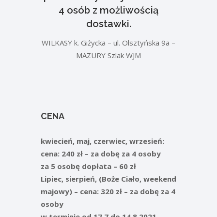
4 osób z możliwością
dostawki.
WILKASY k. Giżycka – ul. Olsztyńska 9a –
MAZURY Szlak WJM
CENA
kwiecień, maj, czerwiec, wrzesień:
cena: 240 zł – za dobę za 4 osoby
za 5 osobę dopłata – 60 zł
Lipiec, sierpień, (Boże Ciało, weekend
majowy) – cena: 320 zł – za dobę za 4
osoby
w terminie od 17.7 do 14.8.2021