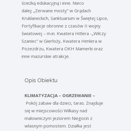
ścieżką edukacyjną i inne. Nieco
dalej:
„Zerwane mosty”
w Grądach
Kruklaneckich, Sanktuarium w
Świętej Lipce
,
Fortyfikacje obronne z czasów II wojny
światowej – m.in.
Kwatera Hitlera
-„Wilczy
Szaniec” w Gierłoży,
Kwatera Himlera
w
Pozezdrzu,
Kwatera OKH
Mamerki oraz
inne mazurskie
atrakcje
.
Opis Obiektu
KLIMATYZACJA – OGRZEWANIE –
Pokój zabaw dla dzieci, taras. Znajduje
się w miejscowości Wilkasy nad
malowniczym jeziorem Niegocin z
własnym pomostem. Działka jest