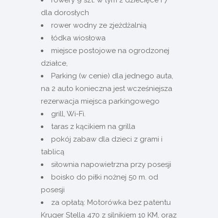
dla dorosłych
rower wodny ze zjeżdżalnią
łódka wiosłowa
miejsce postojowe na ogrodzonej
działce,
Parking (w cenie) dla jednego auta,
na 2 auto konieczna jest wcześniejsza
rezerwacja miejsca parkingowego
grill, Wi-Fi.
taras z kącikiem na grilla
pokój zabaw dla dzieci z grami i
tablicą
siłownia napowietrzna przy posesji
boisko do piłki nożnej 50 m. od
posesji
za opłatą: Motorówka bez patentu
Kruger Stella 470 z silnikiem 10 KM, oraz