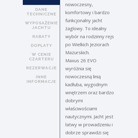
nowoczesny,
DANE
komfortowy i bardzo
TECHNICZNE
funkcjonalny jacht
WYPOSAŻENIE
JACHTU
żaglowy. To idealny
wybór na rodzinny rejs
RABATY
po Wielkich Jeziorach
DOPŁATY
Mazurskich.
W CENIE
CZARTERU
Maxus 26 EVO
wyróżnia się
REZERWACJE
nowoczesną linią
INNE
INFORMACJE
kadłuba, wygodnym
wnętrzem oraz bardzo
dobrymi
właściwościami
nautycznymi. Jacht jest
łatwy w prowadzeniu i
dobrze sprawdzi się